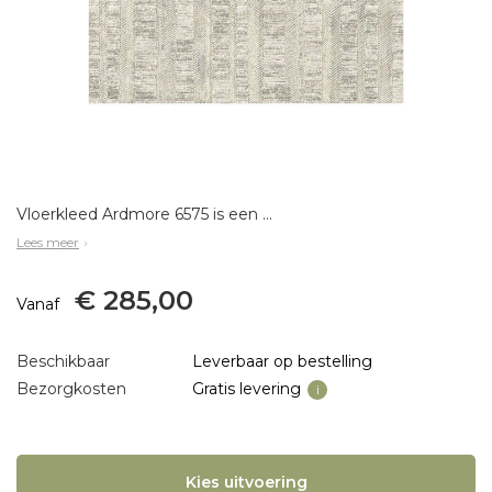
Vloerkleed Ardmore 6575 is een prachtig karpet uit de Ardmore collectie van Eurogros. Gemaakt van 100 % polypropyleen heatset. Onderhoudstips: www.vloerkleedonderhouden.nlAfmetingen:160 x 230 200 x 290
Lees meer
€ 285,00
Vanaf
Beschikbaar
Leverbaar op bestelling
Bezorgkosten
Gratis levering
i
Kies uitvoering