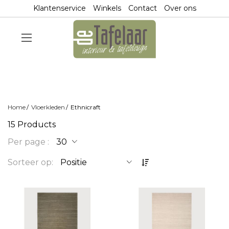
Klantenservice
Winkels
Contact
Over ons
Home
Vloerkleden
Ethnicraft
15
Products
Per page
O
Sorteer op
p
l
o
p
e
n