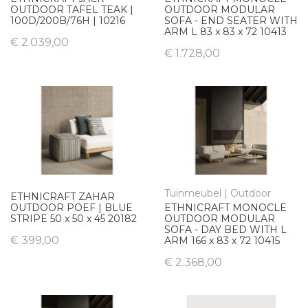
OUTDOOR TAFEL TEAK |
OUTDOOR MODULAR
100D/200B/76H | 10216
SOFA - END SEATER WITH
ARM L 83 x 83 x 72 10413
€ 2.039,00
€ 1.728,00
Tuinmeubel | Outdoor
ETHNICRAFT ZAHAR
OUTDOOR POEF | BLUE
ETHNICRAFT MONOCLE
STRIPE 50 x 50 x 45 20182
OUTDOOR MODULAR
SOFA - DAY BED WITH L
€ 399,00
ARM 166 x 83 x 72 10415
€ 2.368,00