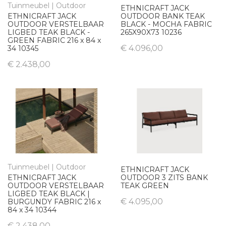
Tuinmeubel | Outdoor
ETHNICRAFT JACK
ETHNICRAFT JACK
OUTDOOR BANK TEAK
OUTDOOR VERSTELBAAR
BLACK - MOCHA FABRIC
LIGBED TEAK BLACK -
265X90X73 10236
GREEN FABRIC 216 x 84 x
€ 4.096,00
34 10345
€ 2.438,00
Tuinmeubel | Outdoor
ETHNICRAFT JACK
ETHNICRAFT JACK
OUTDOOR 3 ZITS BANK
OUTDOOR VERSTELBAAR
TEAK GREEN
LIGBED TEAK BLACK |
€ 4.095,00
BURGUNDY FABRIC 216 x
84 x 34 10344
€ 2.438,00