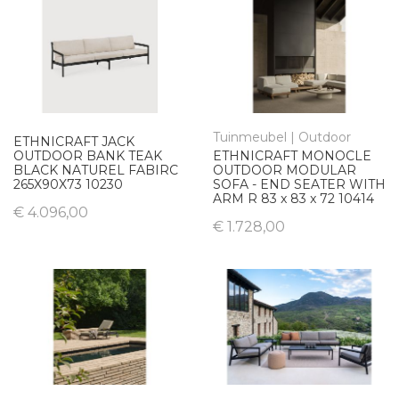
Tuinmeubel | Outdoor
ETHNICRAFT JACK
OUTDOOR BANK TEAK
ETHNICRAFT MONOCLE
BLACK NATUREL FABIRC
OUTDOOR MODULAR
265X90X73 10230
SOFA - END SEATER WITH
ARM R 83 x 83 x 72 10414
€ 4.096,00
€ 1.728,00