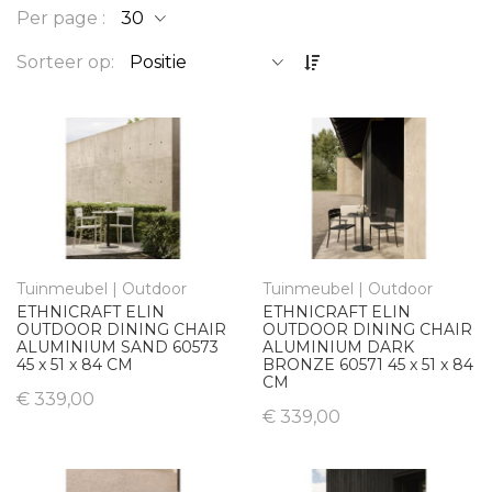
Per page
O
Sorteer op
p
l
o
p
e
n
d
s
o
Tuinmeubel | Outdoor
Tuinmeubel | Outdoor
r
ETHNICRAFT ELIN
ETHNICRAFT ELIN
t
OUTDOOR DINING CHAIR
OUTDOOR DINING CHAIR
ALUMINIUM SAND 60573
ALUMINIUM DARK
e
45 x 51 x 84 CM
BRONZE 60571 45 x 51 x 84
r
CM
€ 339,00
e
€ 339,00
n