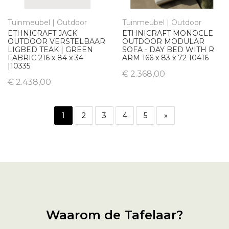
Tuinmeubel | Outdoor
Tuinmeubel | Outdoor
ETHNICRAFT JACK
ETHNICRAFT MONOCLE
OUTDOOR VERSTELBAAR
OUTDOOR MODULAR
LIGBED TEAK | GREEN
SOFA - DAY BED WITH R
FABRIC 216 x 84 x 34
ARM 166 x 83 x 72 10416
|10335
€ 2.368,00
€ 2.438,00
1
2
3
4
5
»
Waarom de Tafelaar?