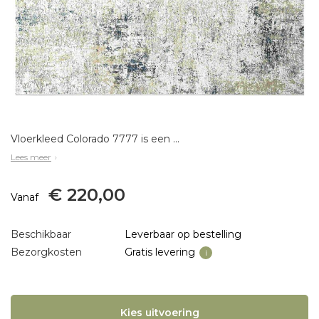
Vloerkleed Colorado 7777 is een prachtig karpet uit de Colorado collectie van Eurogros. Gemaakt van 55% polyester, 45% polypropyleen heatset. Onderhoudstips: www.vloerkleedonderhouden.nlAfmetingen:133 x 195 160 x 230 200 x 200 200 x 250 200 x 290 240 x 30
Lees meer
€ 220,00
Vanaf
Beschikbaar
Leverbaar op bestelling
Bezorgkosten
Gratis levering
i
Kies uitvoering