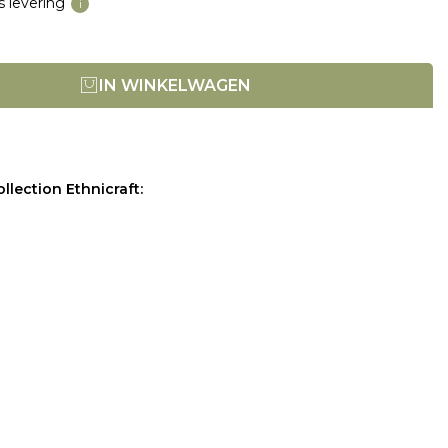
s levering
i
IN WINKELWAGEN
llection Ethnicraft: