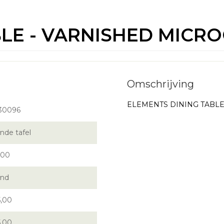
BLE - VARNISHED MICR
ELEMENTS DINING TABLE -
30096
nde tafel
,00
nd
5,00
5,00