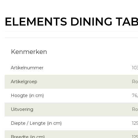
ELEMENTS DINING TA
Artikelnummer
10
Artikelgroep
Ro
Hoogte (in cm)
76
Uitvoering
Ro
Diepte / Lengte (in cm)
12
Breedte (in cm)
12