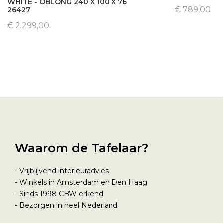
WHITE - OBLONG 240 X 100 X 76
€ 789,00
26427
€ 2.299,00
Waarom de Tafelaar?
- Vrijblijvend interieuradvies
- Winkels in Amsterdam en Den Haag
- Sinds 1998
CBW erkend
- Bezorgen in heel Nederland