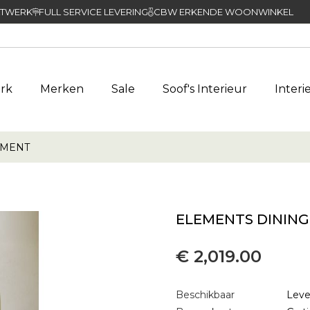
TWERK
FULL SERVICE LEVERING
CBW ERKENDE WOONWINKEL
rk
Merken
Sale
Soof's Interieur
Interi
EMENT
ELEMENTS DINING
€ 2,019.00
Beschikbaar
Leve