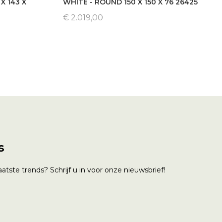
X 143 X
WHITE - ROUND 150 X 150 X 76 26425
€ 2.019,00
s
atste trends? Schrijf u in voor onze nieuwsbrief!