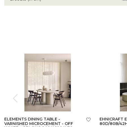
ELEMENTS DINING TABLE -
EHNICRAFT 
VARNISHED MICROCEMENT - OFF
80D/80B/42H