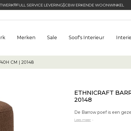
TWERK
FULL SERVICE LEVERING
CBW ERKENDE WOONWINKEL
rk
Merken
Sale
Soof's Interieur
Interi
40H CM | 20148
ETHNICRAFT BARRO
20148
Lees meer