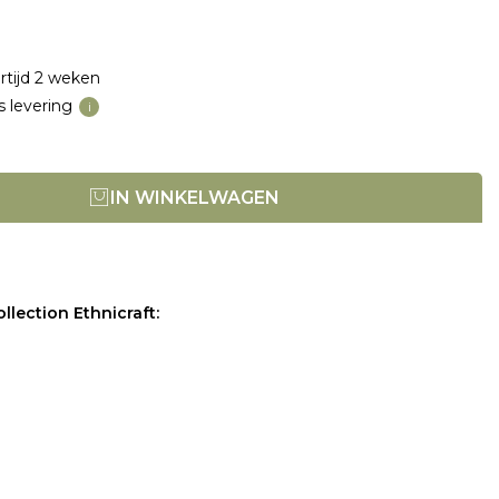
rtijd 2 weken
s levering
i
IN WINKELWAGEN
llection Ethnicraft: