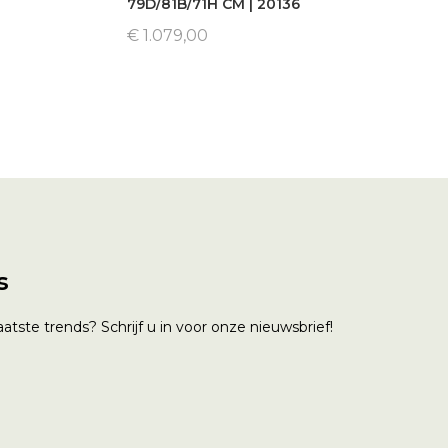
79D/81B/71H CM | 20136
€ 1.079,00
s
atste trends? Schrijf u in voor onze nieuwsbrief!