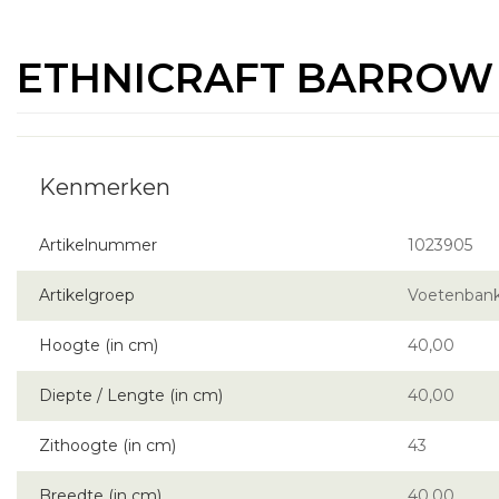
ETHNICRAFT BARROW P
Artikelnummer
1023905
Artikelgroep
Voetenbank
Hoogte (in cm)
40,00
Diepte / Lengte (in cm)
40,00
Zithoogte (in cm)
43
Breedte (in cm)
40,00