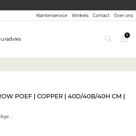
Klantenservice
Winkels
Contact
Over ons
euradvies
W POEF | COPPER | 40D/40B/40H CM |
De Barrow poef is een gezellige aanvulling op elke leefruimte. De poef, gemaakt van Italiaanse stoffen in verschillende tinten, eindeloze een ontspannen sfeer en kan ook dienst doen als extra zitplaats voor een avond binnenshuis. Dit eenvoudige stijlitem