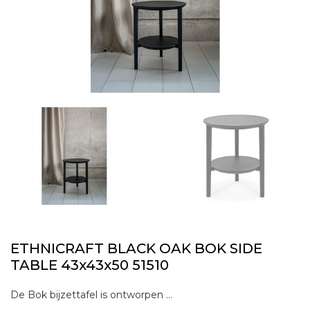
ETHNICRAFT BLACK OAK BOK SIDE
TABLE 43x43x50 51510
De Bok bijzettafel is ontworpen om de aandacht te trekken, zonder af te leiden van de voorwerpen die erop staan. Boeken, kunst of planten; de Bok bijzettafel is het perfecte toneel voor ieder voorwerp.