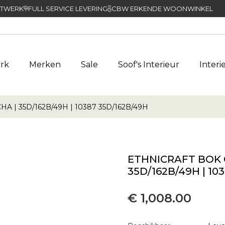
TWERK
FULL SERVICE LEVERING
CBW ERKENDE WOONWINKEL
rk
Merken
Sale
Soof's Interieur
Interi
| 35D/162B/49H | 10387 35D/162B/49H
ETHNICRAFT BOK
35D/162B/49H | 10
€ 1,008.00