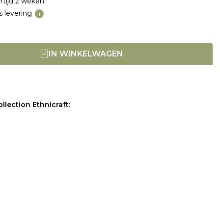
rtijd 2 weken
s levering
i
IN WINKELWAGEN
llection Ethnicraft: