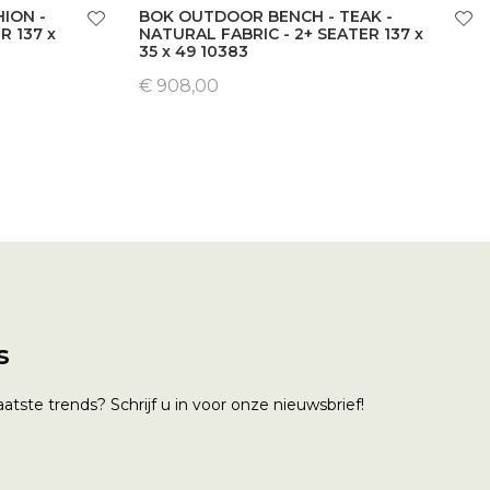
ION -
BOK OUTDOOR BENCH - TEAK -
R 137 x
NATURAL FABRIC - 2+ SEATER 137 x
35 x 49 10383
€ 908,00
s
atste trends? Schrijf u in voor onze nieuwsbrief!