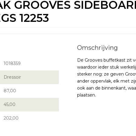
AK GROOVES SIDEBOAR
GS 12253
De Grooves buffetkast zit v
1018359
waardoor ieder stuk werkelijk
sterker nog: ze geven Groov
Dressoir
ander oppervlak, elk met zi
ook aan de binnenkant, waa
87,00
plaatsen.
45,00
202,00