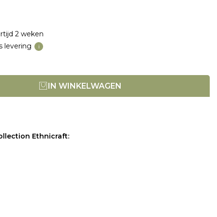
rtijd 2 weken
s levering
i
IN WINKELWAGEN
llection Ethnicraft: