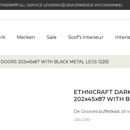
TWERK
FULL SERVICE LEVERING
CBW ERKENDE WOONWINKEL
rk
Merken
Sale
Soof's Interieur
Interi
OORS 202x45x87 WITH BLACK METAL LEGS 12253
ETHNICRAFT DAR
202x45x87 WITH B
Lees meer