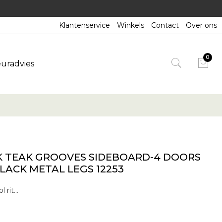
Klantenservice
Winkels
Contact
Over ons
euradvies
K TEAK GROOVES SIDEBOARD-4 DOORS
LACK METAL LEGS 12253
De Grooves buffetkast zit vol ritme en dynamiek. Elke lijn is met de hand gesneden, waardoor ieder stuk werkelijk uniek is. Kleine imperfecties zijn deel van het verhaal, sterker nog: ze geven Grooves nog meer karakter. Het resultaat is elke keer een lich