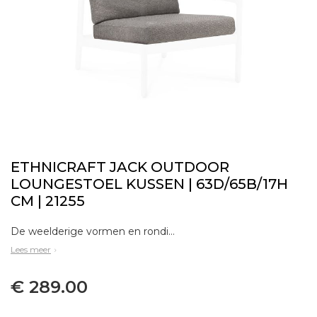
ETHNICRAFT JACK OUTDOOR
LOUNGESTOEL KUSSEN | 63D/65B/17H
CM | 21255
De weelderige vormen en rondingen die de basis vormen voor de Jack bankencollectie van Ethnicraft zijn een genot om naar te kijken vanuit ieder perspectief. Voorzien van in België geweven bekleding, waarbij ieder detail met de grootste zorg werd vervaardi
Lees meer
€ 289.00