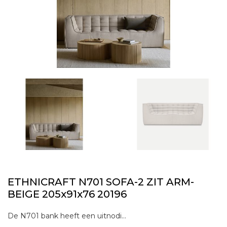
ETHNICRAFT N701 SOFA-2 ZIT ARM-
BEIGE 205x91x76 20196
De N701 bank heeft een uitnodigend ontwerp dat comfort en ontspanning belichaamt. Het heeft een laag profiel en kenmerkende naden waardoor het een iconisch item wordt in moderne interieurs. Het heeft een vaste opstelling en biedt hetzelfde genereuze comfo