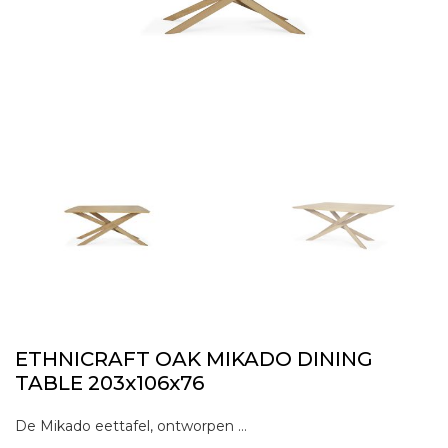
ETHNICRAFT OAK MIKADO DINING
TABLE 203x106x76
De Mikado eettafel, ontworpen door Alain van Havre, is al jaren één van onze meest iconische ontwerpen. Het sculpturale karakter is het resultaat van een zoektocht naar balans tussen functionaliteit en stabiliteit. De poten van Mikado passen in elkaar als