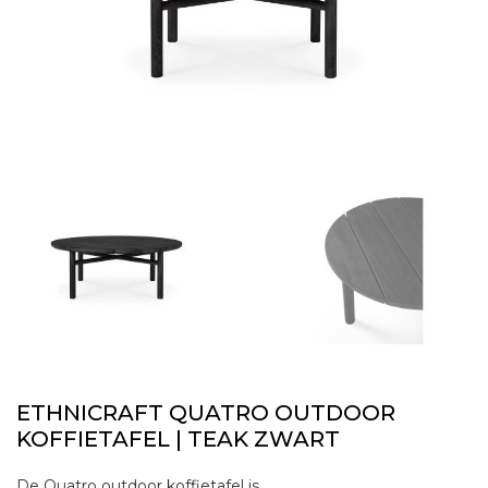
ETHNICRAFT QUATRO OUTDOOR
KOFFIETAFEL | TEAK ZWART
De Quatro outdoor koffietafel is de perfecte aanvulling om comfort en elegantie te garanderen wanneer u van uw buitenruimte geniet. Even mooi als alleenstaand item of in een compositie die aan uw behoeften voldoet.Gemaakt van 100% massief, zwart getint en