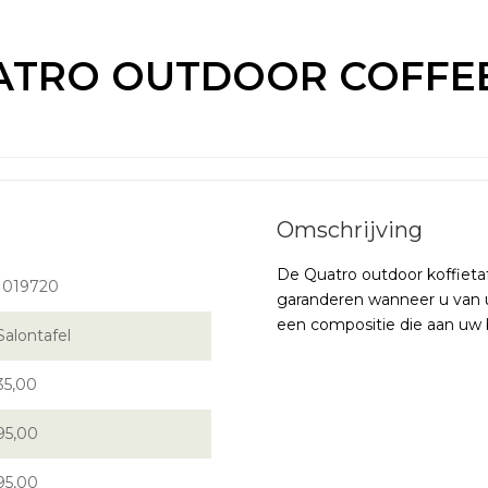
ATRO OUTDOOR COFFEE
De Quatro outdoor koffietaf
1019720
garanderen wanneer u van u
een compositie die aan uw 
Salontafel
35,00
95,00
95,00