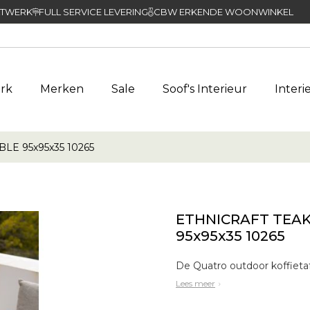
TWERK
FULL SERVICE LEVERING
CBW ERKENDE WOONWINKEL
rk
Merken
Sale
Soof's Interieur
Interi
E 95x95x35 10265
ETHNICRAFT TEA
95x95x35 10265
Lees meer