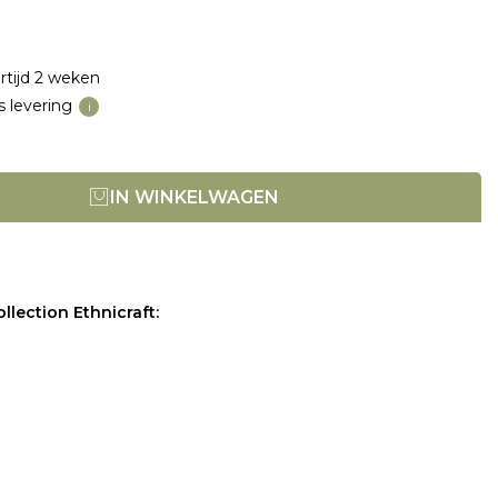
rtijd 2 weken
s levering
i
IN WINKELWAGEN
llection Ethnicraft: