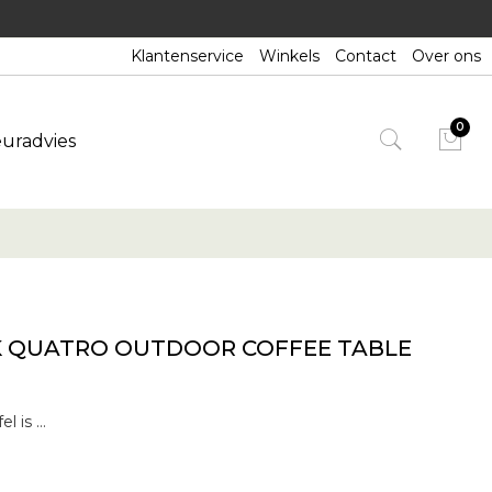
Klantenservice
Winkels
Contact
Over ons
euradvies
K QUATRO OUTDOOR COFFEE TABLE
De Quatro outdoor koffietafel is de perfecte aanvulling om comfort en elegantie te garanderen wanneer u van uw buitenruimte geniet. Even mooi als alleenstaand item of in een compositie die aan uw behoeften voldoet.