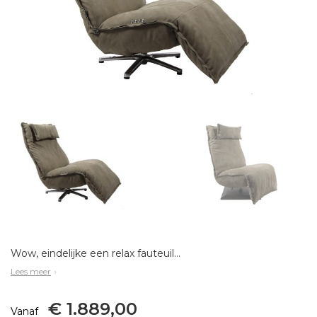
Wow, eindelijke een relax fauteuil die er leuk uitziet. Gestoffeerd met stoer vintage leer, met of zonder contrasterende stiknaad met een super zitcomfort. Elektronisch verstelbaar en bedienbaar via een mooi ingebouwd tiptoetsbedieningspaneel. De rugleun
Lees meer
€ 1.889,00
Vanaf