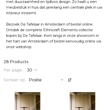
met duurzaamheid en tijdloos design. Zo haalt u een
meubelstuk in huis dat jarenlang een centrale plek in uw
interieur inneemt.
Bezoek De Tafelaar in Amsterdam of bestel online
Ontdek de complete Ethnicraft Elements collectie
kopen bij De Tafelaar. Kom langs in onze showroom in
het hart van Amsterdam of bestel eenvoudig online via
onze webshop.
28
Products
Per page
O
Sorteer op
p
l
o
p
e