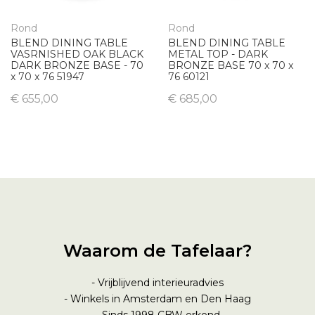
Rond
Rond
BLEND DINING TABLE
BLEND DINING TABLE
VASRNISHED OAK BLACK
METAL TOP - DARK
DARK BRONZE BASE - 70
BRONZE BASE 70 x 70 x
x 70 x 76 51947
76 60121
€ 655,00
€ 685,00
Waarom de Tafelaar?
- Vrijblijvend interieuradvies
- Winkels in Amsterdam en Den Haag
- Sinds 1998
CBW erkend