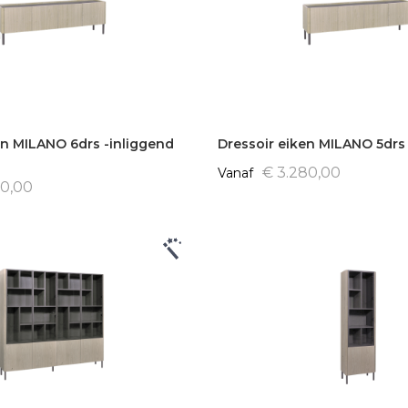
en MILANO 6drs -inliggend
Dressoir eiken MILANO 5drs
€ 3.280,00
Vanaf
30,00