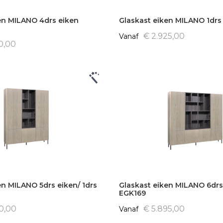
en MILANO 4drs eiken
Glaskast eiken MILANO 1drs
€ 2.925,00
Vanaf
0,00
en MILANO 5drs eiken/ 1drs
Glaskast eiken MILANO 6drs
EGK169
10,00
€ 5.895,00
Vanaf