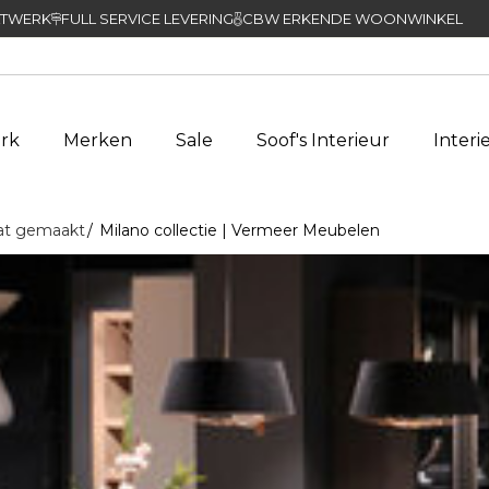
TWERK
FULL SERVICE LEVERING
CBW ERKENDE WOONWINKEL
rk
Merken
Sale
Soof's Interieur
Interi
at gemaakt
Milano collectie | Vermeer Meubelen