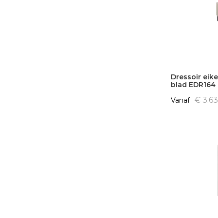
Dressoir eik
blad EDR164
€ 3.6
Vanaf