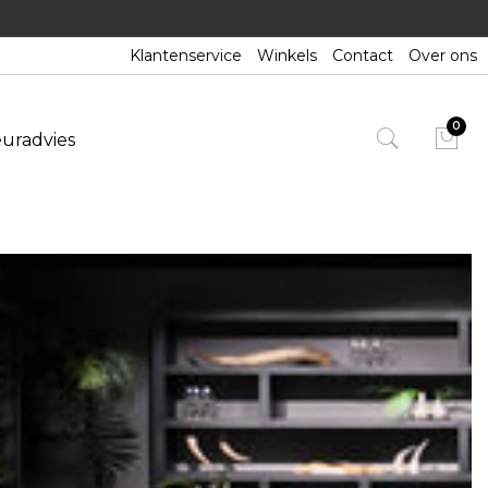
Klantenservice
Winkels
Contact
Over ons
euradvies