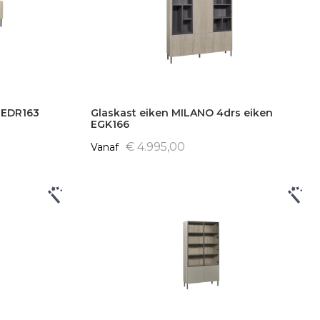
 EDR163
Glaskast eiken MILANO 4drs eiken
EGK166
€ 4.995,00
Vanaf