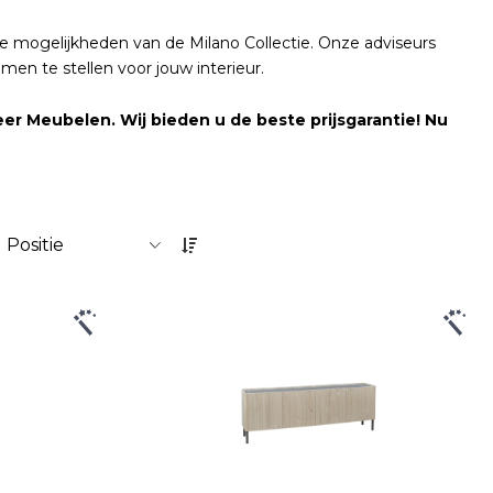
e mogelijkheden van de Milano Collectie. Onze adviseurs
men te stellen voor jouw interieur.
er Meubelen. Wij bieden u de beste prijsgarantie! Nu
O
p
l
o
p
e
n
d
s
o
r