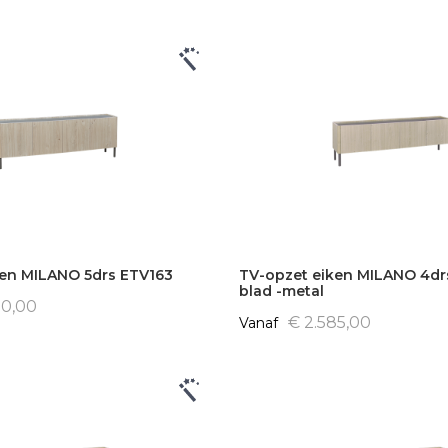
ken MILANO 5drs ETV163
TV-opzet eiken MILANO 4drs
blad -metal
50,00
€ 2.585,00
Vanaf