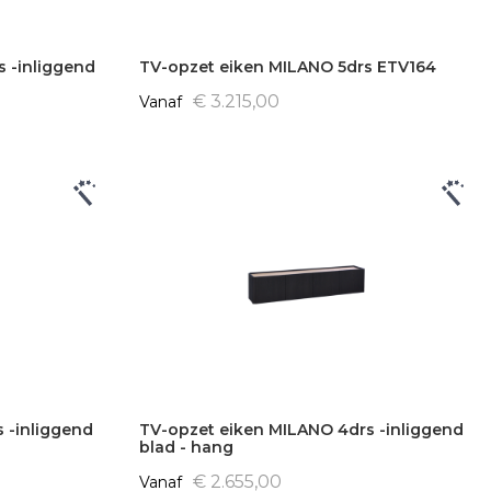
t
e
 -inliggend
TV-opzet eiken MILANO 5drs ETV164
r
e
€ 3.215,00
Vanaf
n
 -inliggend
TV-opzet eiken MILANO 4drs -inliggend
blad - hang
€ 2.655,00
Vanaf