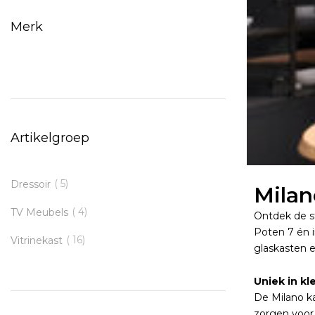
Merk
Artikelgroep
5
Dressoir
Milan
4
TV Meubels
Ontdek de st
Poten 7 én i
16
Vitrinekast
glaskasten 
Uniek in kl
De Milano ka
zorgen voor 