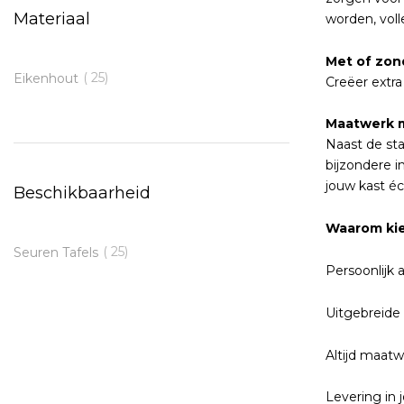
Materiaal
worden, vol
Met of zon
25
Eikenhout
Creëer extra
Maatwerk m
Naast de sta
bijzondere i
jouw kast éc
Beschikbaarheid
Waarom kie
25
Seuren Tafels
Persoonlijk 
Uitgebreide 
Altijd maatw
Levering in 