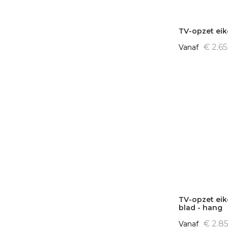
TV-opzet ei
€ 2.6
Vanaf
TV-opzet eik
blad - hang
€ 2.8
Vanaf