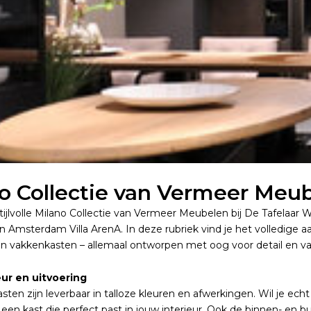
o Collectie van Vermeer Meube
ijlvolle Milano Collectie van Vermeer Meubelen bij De Tafelaar
n Amsterdam Villa ArenA. In deze rubriek vind je het volledige 
en vakkenkasten – allemaal ontworpen met oog voor detail en 
eur en uitvoering
sten zijn leverbaar in talloze kleuren en afwerkingen. Wil je ech
een kast die perfect past in jouw interieur. Ook de binnen- en b