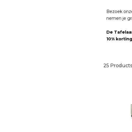
Bezoek onze
nemen je gra
De Tafelaa
10% kortin
25
Product