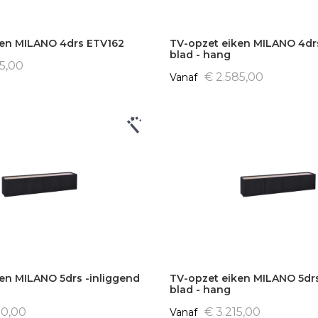
ken MILANO 4drs ETV162
TV-opzet eiken MILANO 4drs
blad - hang
55,00
€ 2.585,00
Vanaf
en MILANO 5drs -inliggend
TV-opzet eiken MILANO 5drs
blad - hang
50,00
€ 3.215,00
Vanaf