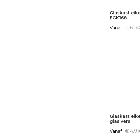
Glaskast eik
EGK168
€ 6.14
Vanaf
Glaskast eik
glas vers
€ 4.9
Vanaf