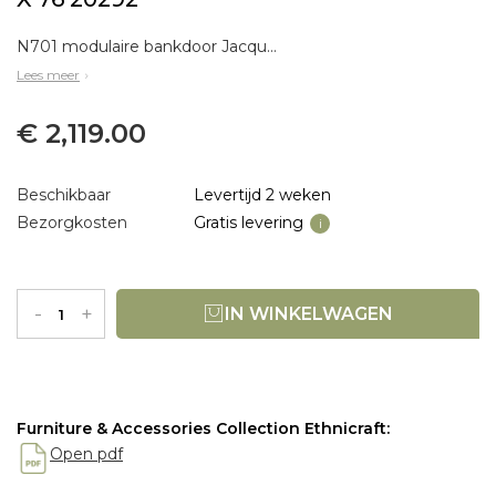
N701 modulaire bankdoor Jacques DeneefDe N701 zitbank heeft een uitnodigend ontwerp dat comfort en ontspanning uitstraalt. Door de verschillende modules en maten te combineren, heeft u onbeperkte mogelijkheden om uw eigen unieke instelling te creëren. Hij
Lees meer
€ 2,119.00
Beschikbaar
Levertijd 2 weken
Bezorgkosten
Gratis levering
i
-
+
IN WINKELWAGEN
Furniture & Accessories Collection Ethnicraft:
Open pdf