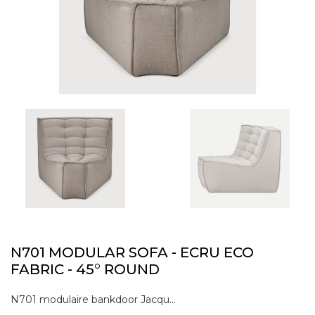
N701 MODULAR SOFA - ECRU ECO
FABRIC - 45° ROUND
N701 modulaire bankdoor Jacques DeneefDe N701 zitbank heeft een uitnodigend ontwerp dat comfort en ontspanning uitstraalt. Door de verschillende modules en maten te combineren, heeft u onbeperkte mogelijkheden om uw eigen unieke instelling te creëren. Hij