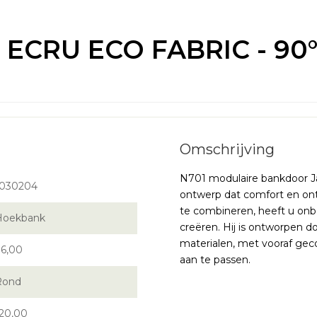
ECRU ECO FABRIC - 90° 
N701 modulaire bankdoor J
1030204
ontwerp dat comfort en ont
te combineren, heeft u onb
Hoekbank
creëren. Hij is ontworpen d
materialen, met vooraf gec
6,00
aan te passen.
Rond
20,00