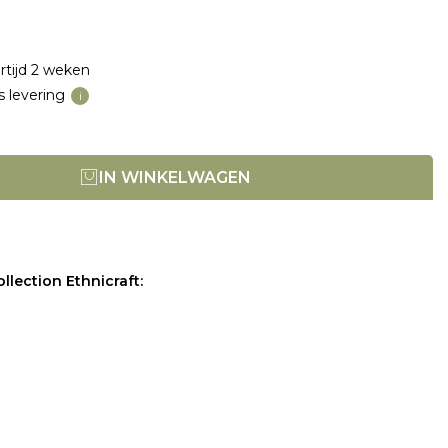
rtijd 2 weken
s levering
i
IN WINKELWAGEN
llection Ethnicraft: