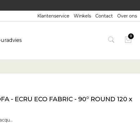
Klantenservice
Winkels
Contact
Over ons
euradvies
A - ECRU ECO FABRIC - 90° ROUND 120 x
N701 modulaire bankdoor Jacques DeneefDe N701 zitbank heeft een uitnodigend ontwerp dat comfort en ontspanning uitstraalt. Door de verschillende modules en maten te combineren, heeft u onbeperkte mogelijkheden om uw eigen unieke instelling te creëren. Hij