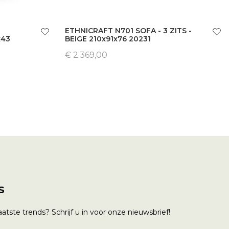
ETHNICRAFT N701 SOFA - 3 ZITS -
x43
BEIGE 210x91x76 20231
€ 2.369,00
s
atste trends? Schrijf u in voor onze nieuwsbrief!