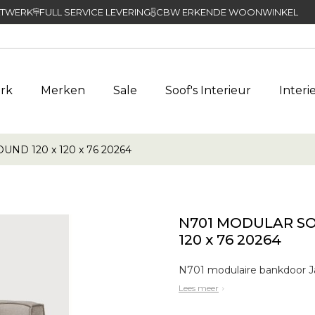
TWERK
FULL SERVICE LEVERING
CBW ERKENDE WOONWINKEL
rk
Merken
Sale
Soof's Interieur
Interi
ND 120 x 120 x 76 20264
N701 MODULAR SOF
120 x 76 20264
Lees meer