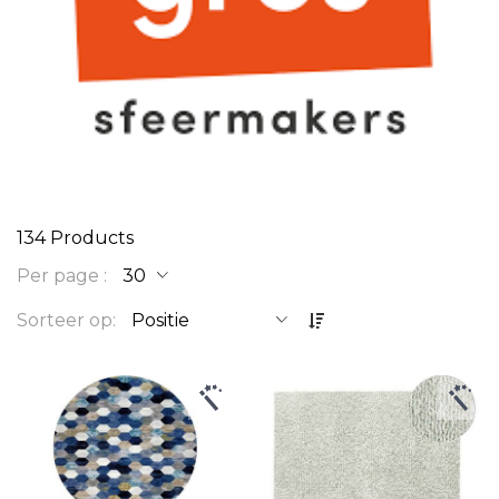
134
Products
Per page
O
Sorteer op
p
l
o
p
e
n
d