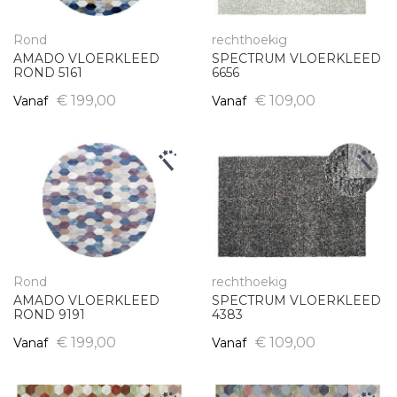
s
o
Rond
rechthoekig
r
AMADO VLOERKLEED
SPECTRUM VLOERKLEED
t
ROND 5161
6656
e
€ 199,00
€ 109,00
Vanaf
Vanaf
r
e
n
Rond
rechthoekig
AMADO VLOERKLEED
SPECTRUM VLOERKLEED
ROND 9191
4383
€ 199,00
€ 109,00
Vanaf
Vanaf