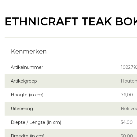
ETHNICRAFT TEAK BO
Artikelnummer
102279
Artikelgroep
Houten
Hoogte (in cm)
76,00
Uitvoering
Bok voo
Diepte / Lengte (in cm)
54,00
Breedte (in cm)
50,00