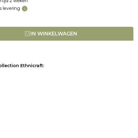
rtijd 2 weken
s levering
i
IN WINKELWAGEN
llection Ethnicraft: