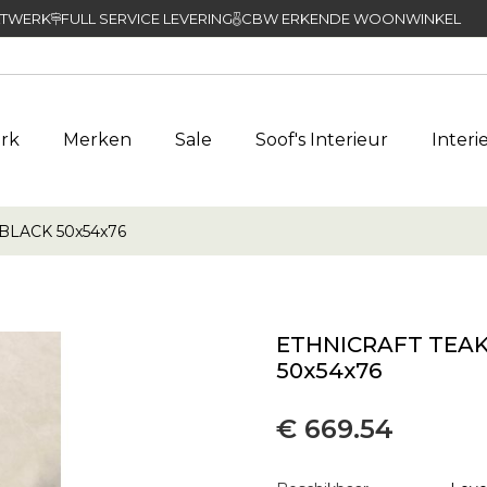
TWERK
FULL SERVICE LEVERING
CBW ERKENDE WOONWINKEL
rk
Merken
Sale
Soof's Interieur
Interi
LACK 50x54x76
ETHNICRAFT TEAK
50x54x76
€ 669.54