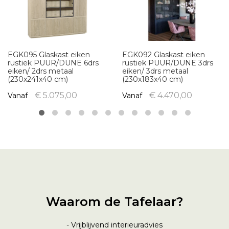
EGK095 Glaskast eiken
EGK092 Glaskast eiken
rustiek PUUR/DUNE 6drs
rustiek PUUR/DUNE 3drs
eiken/ 2drs metaal
eiken/ 3drs metaal
(230x241x40 cm)
(230x183x40 cm)
€ 5.075,00
€ 4.470,00
Vanaf
Vanaf
Waarom de Tafelaar?
- Vrijblijvend interieuradvies