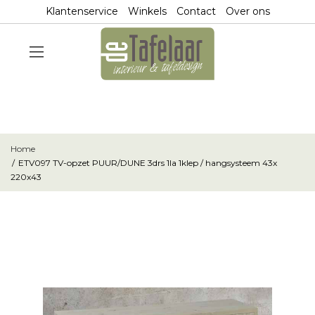
Klantenservice
Winkels
Contact
Over ons
Home
ETV097 TV-opzet PUUR/DUNE 3drs 1la 1klep / hangsysteem 43x
220x43