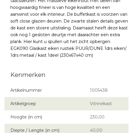
taatsdeuren. Het massieve eikenhout met delen van
hoogwaardig fineer is van hoge kwaliteit en een
aanwinst voor elk interieur. De buffetkast is voorzien van
soft close glazen deuren. De zwarte stalen details geven
de kast een stoere uitstraling. Daarnaast heeft deze kast
ook nog 1 gesloten deurtje met daarachter een extra
plank. Hier kunt u spullen uit het zicht opbergen.
EGK090 Glaskast eiken rustiek PUUR/DUNE 1drs eiken/
1drs metaal / kast 1deel (230x67x40 cm)
Artikelnummer
1005438
Artikelgroep
Vitrinekast
Hoogte (in cm)
230,00
Diepte / Lengte (in cm)
40,00