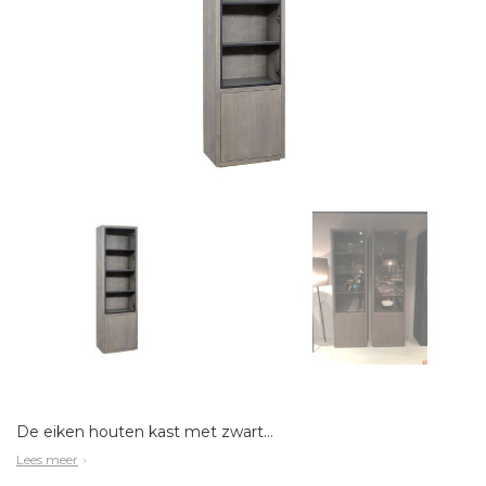
De eiken houten kast met zwart stalen deuren is de perfecte combinatie voor een stoere maar chique kast. Deze kast is heel goed te combineren met stalen taatsdeuren. Het massieve eikenhout met delen van hoogwaardig fineer is van hoge kwaliteit en een aanw
Lees meer