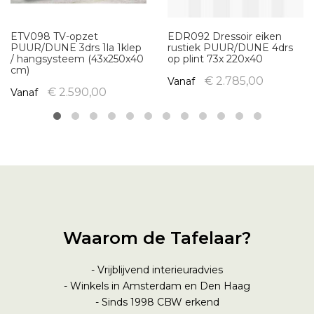
ETV098 TV-opzet
EDR092 Dressoir eiken
PUUR/DUNE 3drs 1la 1klep
rustiek PUUR/DUNE 4drs
/ hangsysteem (43x250x40
op plint 73x 220x40
cm)
€ 2.785,00
Vanaf
€ 2.590,00
Vanaf
Waarom de Tafelaar?
- Vrijblijvend interieuradvies
- Winkels in Amsterdam en Den Haag
- Sinds 1998
CBW erkend